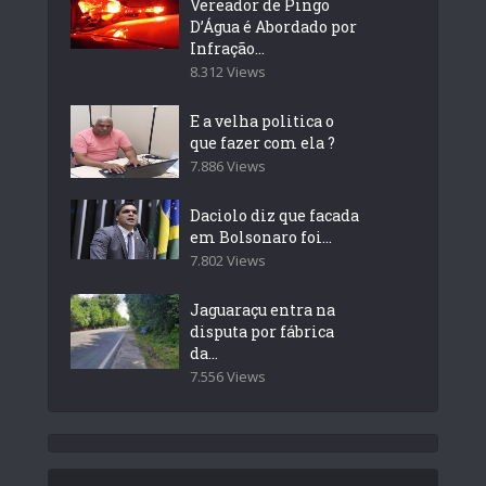
Vereador de Pingo
D’Água é Abordado por
Infração...
8.312 Views
E a velha politica o
que fazer com ela ?
7.886 Views
Daciolo diz que facada
em Bolsonaro foi...
7.802 Views
Jaguaraçu entra na
disputa por fábrica
da...
7.556 Views