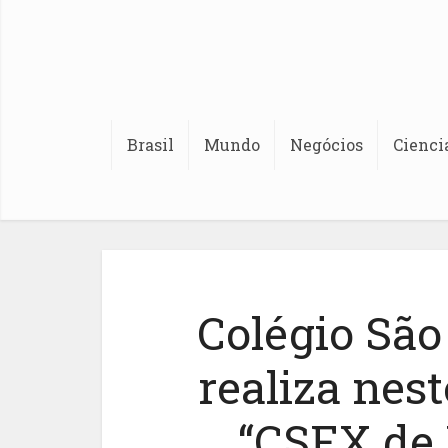
Brasil
Mundo
Negócios
Cienci
Colégio São
realiza nes
“CSFX de 