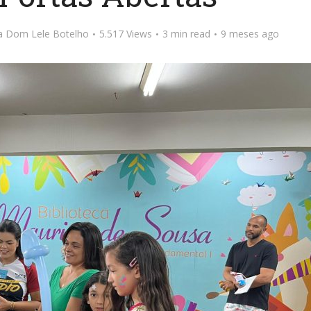
ta Dom Lele Botelho
5.517 Views
3 min read
9 meses ago