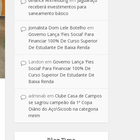
binance Anmeldung
em
Jaguaraçu
receberá investimentos para
saneamento básico
Jornalista Dom Lele Botelho
em
Governo Lança ‘Fies Social’ Para
Financiar 100% De Curso Superior
De Estudante De Baixa Renda
Landon
em
Governo Lança ‘Fies
Social’ Para Financiar 100% De
Curso Superior De Estudante De
Baixa Renda
adminab
em
Clube Casa de Campos
se sagrou campeão da 1ª Copa
Diário do Aço\Sicoob na categoria
mirim