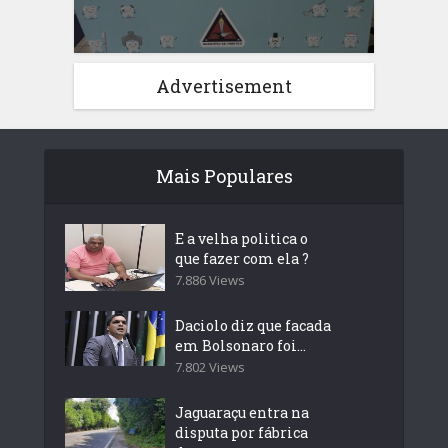
Advertisement
Mais Populares
E a velha politica o
que fazer com ela ?
7.886 Views
Daciolo diz que facada
em Bolsonaro foi...
7.802 Views
Jaguaraçu entra na
disputa por fábrica