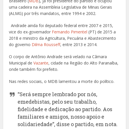
Brasileiro (
MDB
), já foi presidente do partido e ocupou
uma cadeira na Assembleia Legislativa de Minas Gerais
(ALMG) por três mandatos, entre 1994 e 2002.
Andrade ainda foi deputado federal entre 2007 e 2015,
vice do ex-governador
Fernando Pimentel
(PT) de 2015 a
2018 e ministro da Agricultura, Pecuária e Abastecimento
do governo
Dilma Rousseff
, entre 2013 e 2014.
O corpo de Antônio Andrade será velado na Câmara
Municipal de
Vazante
, cidade na Região do Alto Paranaíba,
onde também foi prefeito.
Nas redes sociais, o MDB lamentou a morte do político.
“Será sempre lembrado por nós,
emedebistas, pelo seu trabalho,
fidelidade e dedicação ao partido. Aos
familiares e amigos, nosso apoio e
solidariedade”, disse o partido, em nota.