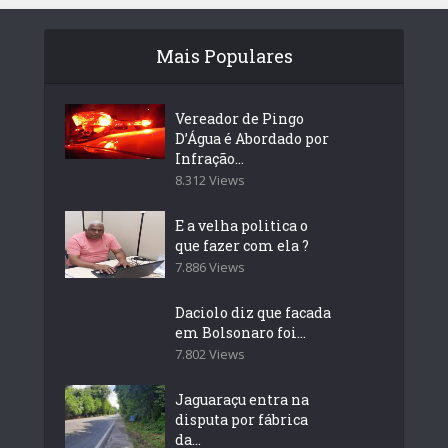
Mais Populares
Vereador de Pingo
D’Água é Abordado por
Infração...
8.312 Views
E a velha politica o
que fazer com ela ?
7.886 Views
Daciolo diz que facada
em Bolsonaro foi...
7.802 Views
Jaguaraçu entra na
disputa por fábrica
da...