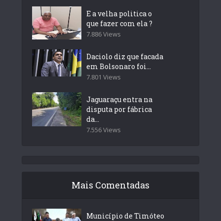
E a velha politica o
que fazer com ela ?
7.886 Views
Daciolo diz que facada
em Bolsonaro foi...
7.801 Views
Jaguaraçu entra na
disputa por fábrica
da...
7.556 Views
Mais Comentadas
Município de Timóteo