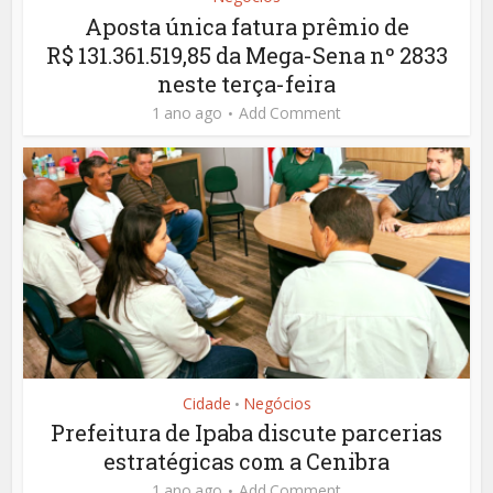
Aposta única fatura prêmio de
R$ 131.361.519,85 da Mega-Sena nº 2833
neste terça-feira
1 ano ago
Add Comment
Cidade
Negócios
•
Prefeitura de Ipaba discute parcerias
estratégicas com a Cenibra
1 ano ago
Add Comment