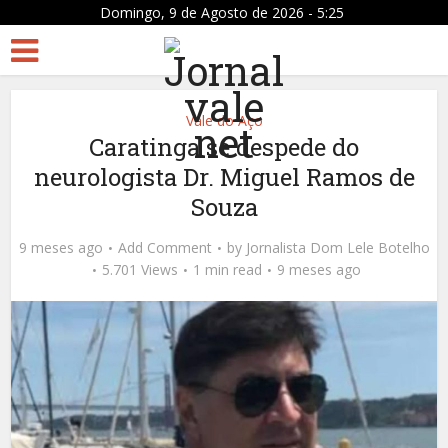
Domingo, 9 de Agosto de 2026 - 5:25
Vale do Aço
Caratinga se despede do
neurologista Dr. Miguel Ramos de
Souza
9 meses ago
Add Comment
by
Jornalista Dom Lele Botelho
5.701 Views
1 min read
9 meses ago