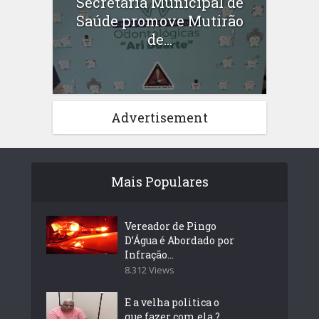
Secretaria Municipal de
Saúde promove Mutirão
de...
Advertisement
Mais Populares
Vereador de Pingo
D’Água é Abordado por
Infração...
8.312 Views
E a velha politica o
que fazer com ela ?