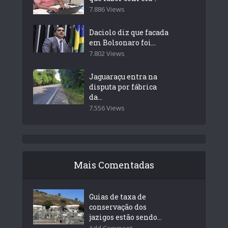
7.886 Views
Daciolo diz que facada
em Bolsonaro foi...
7.802 Views
Jaguaraçu entra na
disputa por fábrica
da...
7.556 Views
Mais Comentadas
Guias de taxa de
conservação dos
jazigos estão sendo...
Add Comment