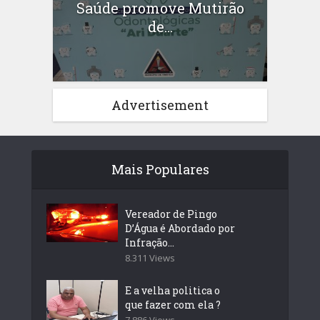
Saúde promove Mutirão
de...
Advertisement
Mais Populares
Vereador de Pingo
D’Água é Abordado por
Infração...
8.311 Views
E a velha politica o
que fazer com ela ?
7.886 Views