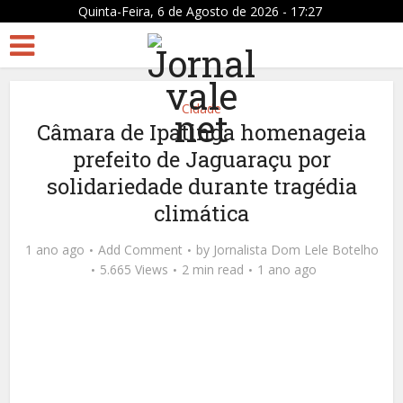
Quinta-Feira, 6 de Agosto de 2026 - 17:27
Cidade
Câmara de Ipatinga homenageia
prefeito de Jaguaraçu por
solidariedade durante tragédia
climática
1 ano ago
Add Comment
by
Jornalista Dom Lele Botelho
5.665 Views
2 min read
1 ano ago