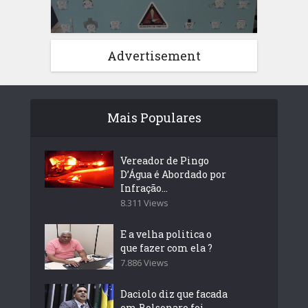
Advertisement
Mais Populares
Vereador de Pingo
D’Água é Abordado por
Infração...
8.311 Views
E a velha politica o
que fazer com ela ?
7.886 Views
Daciolo diz que facada
em Bolsonaro foi...