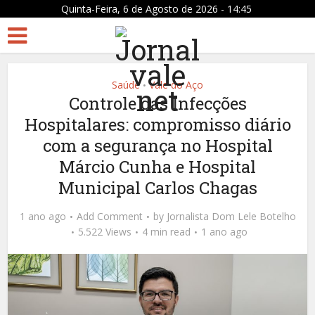
Quinta-Feira, 6 de Agosto de 2026 - 14:45
Saúde
Vale do Aço
•
Controle das Infecções
Hospitalares: compromisso diário
com a segurança no Hospital
Márcio Cunha e Hospital
Municipal Carlos Chagas
1 ano ago
Add Comment
by
Jornalista Dom Lele Botelho
5.522 Views
4 min read
1 ano ago