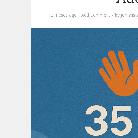
12 meses ago
Add Comment
by
Jornalis