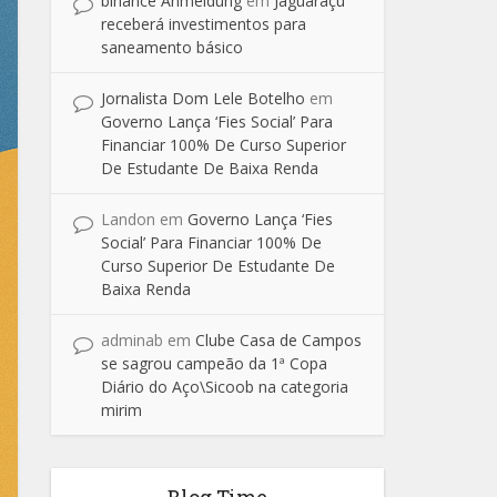
binance Anmeldung
em
Jaguaraçu
receberá investimentos para
saneamento básico
Jornalista Dom Lele Botelho
em
Governo Lança ‘Fies Social’ Para
Financiar 100% De Curso Superior
De Estudante De Baixa Renda
Landon
em
Governo Lança ‘Fies
Social’ Para Financiar 100% De
Curso Superior De Estudante De
Baixa Renda
adminab
em
Clube Casa de Campos
se sagrou campeão da 1ª Copa
Diário do Aço\Sicoob na categoria
mirim