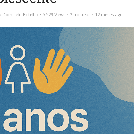
ta Dom Lele Botelho
5.529 Views
2 min read
12 meses ago