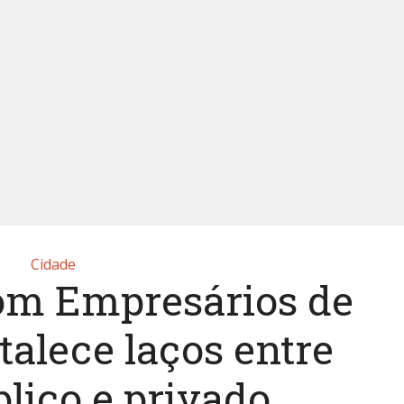
Cidade
om Empresários de
talece laços entre
blico e privado