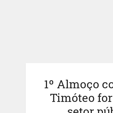
1º Almoço c
Timóteo for
setor pú