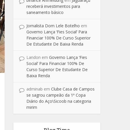
binance Anmeldung
em
Jaguaraçu
receberá investimentos para
saneamento básico
Jornalista Dom Lele Botelho
em
Governo Lança ‘Fies Social’ Para
Financiar 100% De Curso Superior
De Estudante De Baixa Renda
Landon
em
Governo Lança ‘Fies
Social’ Para Financiar 100% De
Curso Superior De Estudante De
Baixa Renda
adminab
em
Clube Casa de Campos
se sagrou campeão da 1ª Copa
Diário do Aço\Sicoob na categoria
mirim