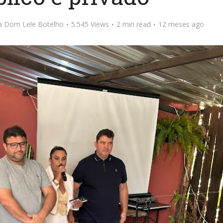
ta Dom Lele Botelho
5.545 Views
2 min read
12 meses ago