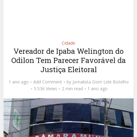
Cidade
Vereador de Ipaba Welington do
Odilon Tem Parecer Favorável da
Justiça Eleitoral
1 ano ago
Add Comment
by
Jornalista Dom Lele Botelho
5.536 Views
2 min read
1 ano ago