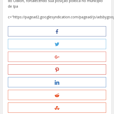
do Odilon, fortalecendo sua posição política no município
de Ipa
c="https://pagead2.googlesyndication.com/pagead/js/adsbygoog