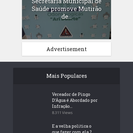
Secretaria Municipal de
Saúde promove Mutirão
de...
Advertisement
Mais Populares
Vereador de Pingo
D’Água é Abordado por
Infração...
8.311 Views
E a velha politica o
que fazer com ela ?