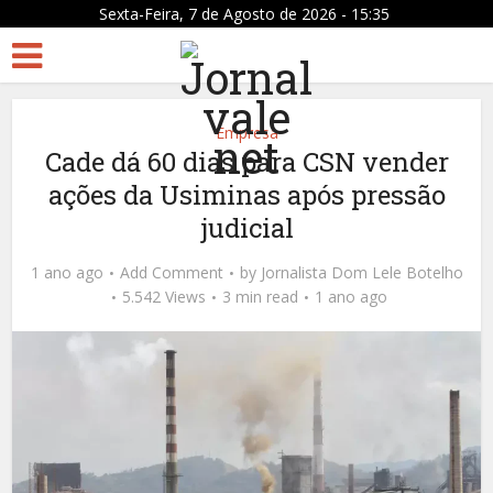
Sexta-Feira, 7 de Agosto de 2026 - 15:35
Empresa
Cade dá 60 dias para CSN vender
ações da Usiminas após pressão
judicial
1 ano ago
Add Comment
by
Jornalista Dom Lele Botelho
5.542 Views
3 min read
1 ano ago