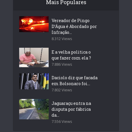
Mais Populares
Vereador de Pingo
D’Água é Abordado por
Infração...
8.312 Views
E a velha politica o
que fazer com ela ?
7.886 Views
Daciolo diz que facada
em Bolsonaro foi...
7.802 Views
Jaguaraçu entra na
disputa por fábrica
da...
7.556 Views