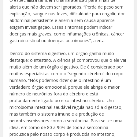
O especialista também chama atenção para sinais de
alerta que não devem ser ignorados. “Perda de peso sem
explicação, sangue nas fezes, dificuldade para engolir, dor
abdominal persistente e anemia sem causa aparente
exigem investigação. Esses sintomas podem indicar
doenças mais graves, como inflamações crônicas, câncer
gastrointestinal ou doenças autoimunes”, alerta.
Dentro do sistema digestivo, um órgão ganha muito
destaque: o intestino. A ciência já comprovou que o ele vai
muito além de um órgão digestivo. Ele é considerado por
muitos especialistas como o “segundo cérebro” do corpo
humano. “Nós podemos dizer que o intestino é um
verdadeiro órgão emocional, porque ele abriga o maior
número de neurônios fora do cérebro e está
profundamente ligado ao eixo intestino-cérebro. Um
microbioma intestinal saudável regula não só a digestão,
mas também o sistema imune e a produção de
neurotransmissores como a serotonina. Para se ter uma
ideia, em torno de 80 a 90% de toda a serotonina
produzida pelo nosso corpo é produzida no intestino,