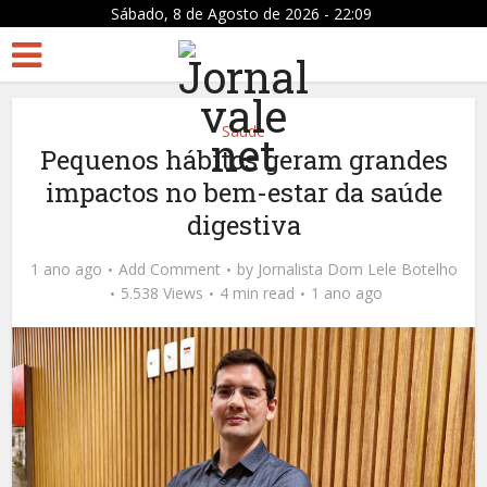
Sábado, 8 de Agosto de 2026 - 22:09
Saúde
Pequenos hábitos geram grandes
impactos no bem-estar da saúde
digestiva
1 ano ago
Add Comment
by
Jornalista Dom Lele Botelho
5.538 Views
4 min read
1 ano ago