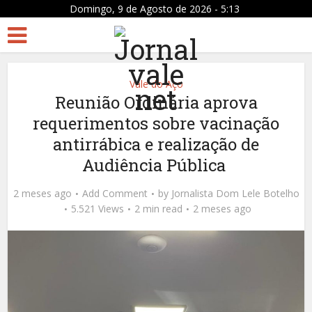
Domingo, 9 de Agosto de 2026 - 5:13
Vale do Aço
Reunião Ordinária aprova
requerimentos sobre vacinação
antirrábica e realização de
Audiência Pública
2 meses ago
Add Comment
by
Jornalista Dom Lele Botelho
5.521 Views
2 min read
2 meses ago