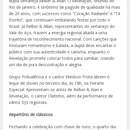
dupla sertaneja Relber & Allan. O Revelação, oriundo do
Rio de Janeiro, é sinônimo de pagode de qualidade há mais
de 20 anos, com sucessos como “Coração Radiante” e “Tá
Escrito”, que continuam embalando festas por todo o
Brasil. Já Relber & Allan, representantes do sertanejo do
Vale do Aço, trazem a energia regional aliada a uma
trajetória de reconhecimento nacional. Com canções que
misturam romantismo e balada, a dupla deve encantar o
público com sua autenticidade e carisma, enquanto o
Revelação promete colocar todos para sambar, criando
um dia de pura descontração e alegria.
Grupo Polivalência e o cantor Eliedson Frota abrem o
leque de shows no terceiro dia, às 18h, na Feirarte
Especial. Apresentam-se antes de Relber & Alan e
Revelação, o cantor Cleitinho, além da performance de
vários DJ’s regionais.
Repertório de clássicos
Fechando a celebração com chave de ouro, o quarto dia