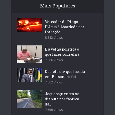
Mais Populares
Vereador de Pingo
D’Água é Abordado por
Infração...
8.312 Views
E a velha politica o
que fazer com ela ?
7.886 Views
Daciolo diz que facada
em Bolsonaro foi...
7.802 Views
Jaguaraçu entra na
disputa por fábrica
da...
7.556 Views