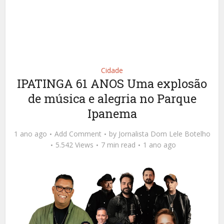
Cidade
IPATINGA 61 ANOS Uma explosão
de música e alegria no Parque
Ipanema
1 ano ago
Add Comment
by
Jornalista Dom Lele Botelho
5.542 Views
7 min read
1 ano ago