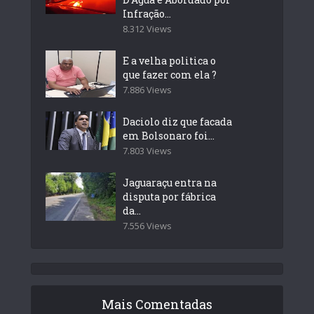
Infração...
8.312 Views
E a velha politica o
que fazer com ela ?
7.886 Views
Daciolo diz que facada
em Bolsonaro foi...
7.803 Views
Jaguaraçu entra na
disputa por fábrica
da...
7.556 Views
Mais Comentadas