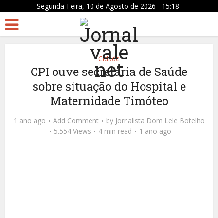
Segunda-Feira, 10 de Agosto de 2026 - 15:18
Cidade
CPI ouve secretária de Saúde
sobre situação do Hospital e
Maternidade Timóteo
1 ano ago
Add Comment
by
Jornalista Dom Lele Botelho
5.554 Views
4 min read
1 ano ago