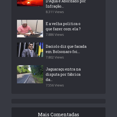
D’Água é Abordado por
Infração...
8.311 Views
E a velha politica o
que fazer com ela ?
7.886 Views
Daciolo diz que facada
em Bolsonaro foi...
7.802 Views
Jaguaraçu entra na
disputa por fábrica
da...
7.556 Views
Mais Comentadas