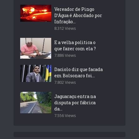
Vereador de Pingo
D’Água é Abordado por
Infração...
8.312 Views
E a velha politica o
que fazer com ela ?
7.886 Views
Daciolo diz que facada
em Bolsonaro foi...
7.802 Views
Jaguaraçu entra na
disputa por fábrica
da...
7.556 Views