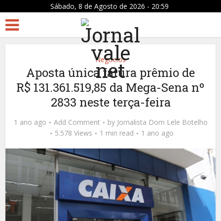
Sábado, 8 de Agosto de 2026 - 20:59
Negócios
Aposta única fatura prêmio de
R$ 131.361.519,85 da Mega-Sena nº
2833 neste terça-feira
1 ano ago
Add Comment
by
Jornalista Dom Lele Botelho
5.578 Views
1 min read
1 ano ago