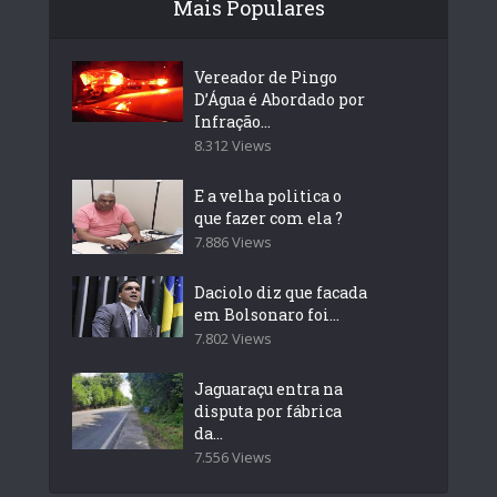
Mais Populares
Vereador de Pingo
D’Água é Abordado por
Infração...
8.312 Views
E a velha politica o
que fazer com ela ?
7.886 Views
Daciolo diz que facada
em Bolsonaro foi...
7.802 Views
Jaguaraçu entra na
disputa por fábrica
da...
7.556 Views