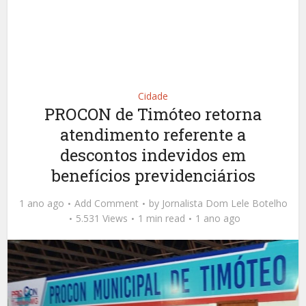
Cidade
PROCON de Timóteo retorna
atendimento referente a
descontos indevidos em
benefícios previdenciários
1 ano ago
Add Comment
by
Jornalista Dom Lele Botelho
5.531 Views
1 min read
1 ano ago