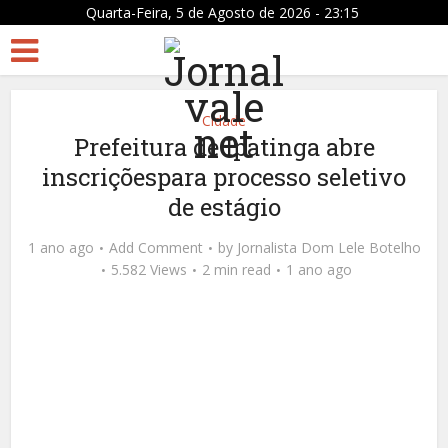
Quarta-Feira, 5 de Agosto de 2026 - 23:15
Cidade
Prefeitura de Ipatinga abre
inscriçõespara processo seletivo
de estágio
1 ano ago
Add Comment
by
Jornalista Dom Lele Botelho
5.582 Views
2 min read
1 ano ago