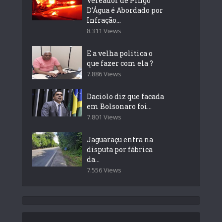
Vereador de Pingo
D’Água é Abordado por
Infração...
8.311 Views
E a velha politica o
que fazer com ela ?
7.886 Views
Daciolo diz que facada
em Bolsonaro foi...
7.801 Views
Jaguaraçu entra na
disputa por fábrica
da...
7.556 Views