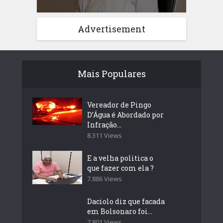
Advertisement
Mais Populares
Vereador de Pingo
D’Água é Abordado por
Infração...
8.311 Views
E a velha politica o
que fazer com ela ?
7.886 Views
Daciolo diz que facada
em Bolsonaro foi...
7.801 Views