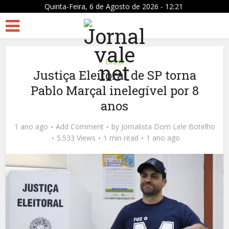
Quinta-Feira, 6 de Agosto de 2026 - 12:21
Brasil
Justiça Eleitoral de SP torna
Pablo Marçal inelegível por 8
anos
1 ano ago
Add Comment
by
Jornalista Dom Lele Botelho
5.533 Views
1 min read
1 ano ago