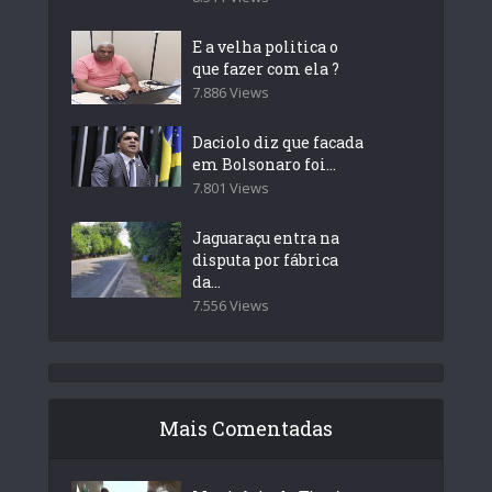
E a velha politica o
que fazer com ela ?
7.886 Views
Daciolo diz que facada
em Bolsonaro foi...
7.801 Views
Jaguaraçu entra na
disputa por fábrica
da...
7.556 Views
Mais Comentadas