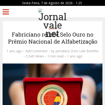
Sexta-Feira, 7 de Agosto de 2026 - 1:25
Local
Fabriciano recebe Selo Ouro no
Prêmio Nacional de Alfabetização
1 ano ago
Add Comment
by
Jornalista Dom Lele Botelho
5.549 Views
3 min read
1 ano ago