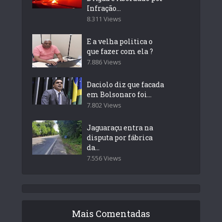
Infração...
8.311 Views
E a velha politica o
que fazer com ela ?
7.886 Views
Daciolo diz que facada
em Bolsonaro foi...
7.802 Views
Jaguaraçu entra na
disputa por fábrica
da...
7.556 Views
Mais Comentadas