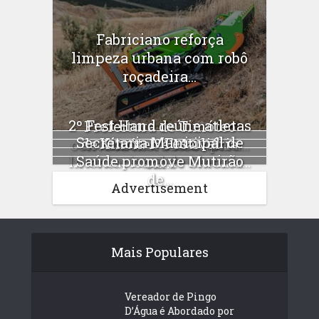
Fabriciano reforça
limpeza urbana com robô
roçadeira...
2º Fest Hand reúne atletas
Prefeitura de Timóteo
Secretaria Municipal de
Kinox: 1º Festival
de Timóteo e Marliéria
convoca moradores para...
Saúde promove Mutirão
Internacional de Cinema...
em...
de...
Advertisement
Mais Populares
Vereador de Pingo
D’Água é Abordado por