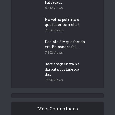
Infração...
8.312 Views
E a velha politica o
que fazer com ela ?
7.886 Views
Daciolo diz que facada
em Bolsonaro foi...
7.802 Views
Jaguaraçu entra na
disputa por fábrica
da...
7.556 Views
Mais Comentadas