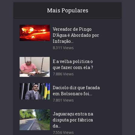
Mais Populares
Vereador de Pingo
D’Água é Abordado por
Infração...
8.311 Views
E a velha politica o
que fazer com ela ?
7.886 Views
Daciolo diz que facada
em Bolsonaro foi...
7.801 Views
Jaguaraçu entra na
disputa por fábrica
da...
7.556 Views