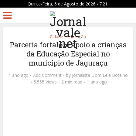
Quinta-Feira, 6 de Agosto de 2026 - 7:21
Cidade
Educação
•
Parceria fortalece apoio a crianças
da Educação Especial no
município de Jaguraçu
1 ano ago
Add Comment
by
Jornalista Dom Lele Botelho
5.555 Views
2 min read
1 ano ago