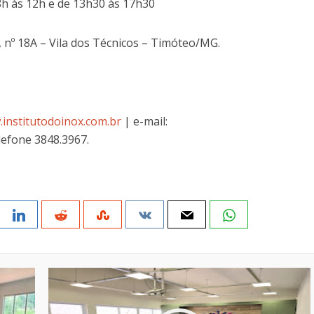
 8h às 12h e de 13h30 às 17h30
8, nº 18A – Vila dos Técnicos – Timóteo/MG.
institutodoinox.com.br
| e-mail:
lefone 3848.3967.