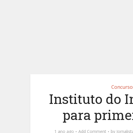
Concurso
Instituto do 
para prime
1 ano ago
Add Comment
by
Jornalis