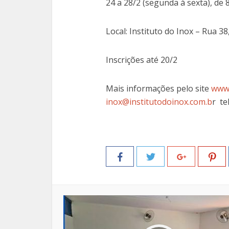
24 a 28/2 (segunda à sexta), de
Local: Instituto do Inox – Rua 3
Inscrições até 20/2
Mais informações pelo site
www.
inox@institutodoinox.com.b
r te