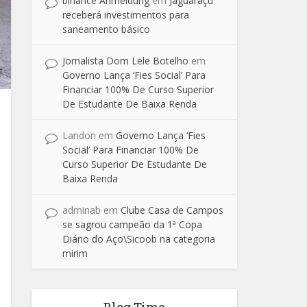
binance Anmeldung
em
Jaguaraçu
receberá investimentos para
saneamento básico
Jornalista Dom Lele Botelho
em
Governo Lança ‘Fies Social’ Para
Financiar 100% De Curso Superior
De Estudante De Baixa Renda
Landon
em
Governo Lança ‘Fies
Social’ Para Financiar 100% De
Curso Superior De Estudante De
Baixa Renda
adminab
em
Clube Casa de Campos
se sagrou campeão da 1ª Copa
Diário do Aço\Sicoob na categoria
mirim