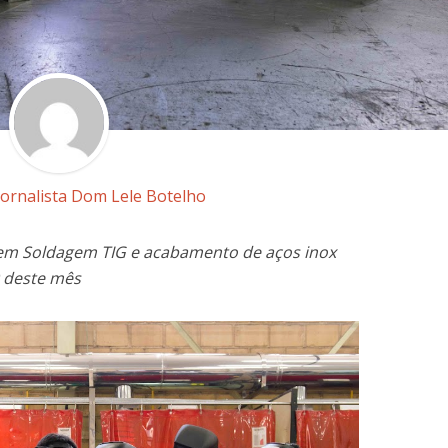
Jornalista Dom Lele Botelho
r em Soldagem TIG e acabamento de aços inox
0 deste mês