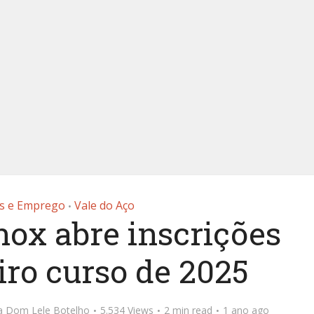
s e Emprego
Vale do Aço
•
Inox abre inscrições
iro curso de 2025
ta Dom Lele Botelho
5.534 Views
2 min read
1 ano ago