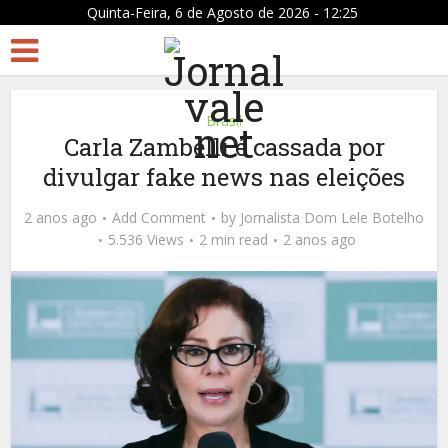
Quinta-Feira, 6 de Agosto de 2026 - 12:25
Brasil
Carla Zambelli é cassada por
divulgar fake news nas eleições
2 anos ago
Add Comment
by
Jornalista Dom Lele Botelho
5.536 Views
2 min read
2 anos ago