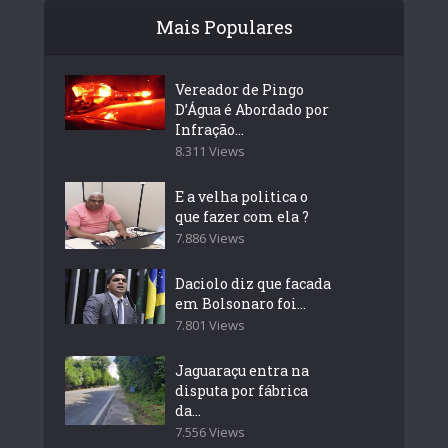
Mais Populares
Vereador de Pingo
D’Água é Abordado por
Infração...
8.311 Views
E a velha politica o
que fazer com ela ?
7.886 Views
Daciolo diz que facada
em Bolsonaro foi...
7.801 Views
Jaguaraçu entra na
disputa por fábrica
da...
7.556 Views