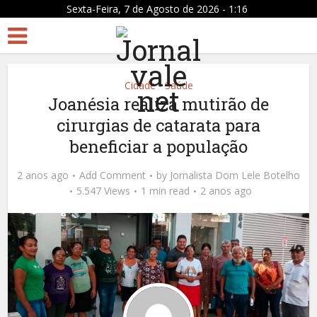
Sexta-Feira, 7 de Agosto de 2026 - 1:16
Cidade
Saúde
•
Joanésia realiza mutirão de
cirurgias de catarata para
beneficiar a população
2 anos ago
Add Comment
by
Jornalista Dom Lele Botelho
5.547 Views
1 min read
2 anos ago