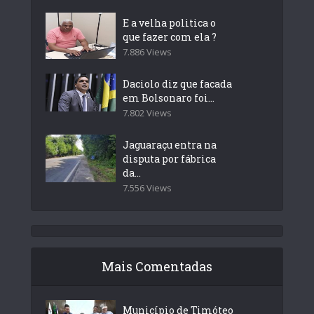
E a velha politica o
que fazer com ela ?
7.886 Views
Daciolo diz que facada
em Bolsonaro foi...
7.802 Views
Jaguaraçu entra na
disputa por fábrica
da...
7.556 Views
Mais Comentadas
Município de Timóteo