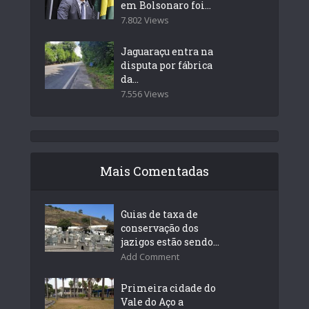
em Bolsonaro foi...
7.802 Views
Jaguaraçu entra na
disputa por fábrica
da...
7.556 Views
Mais Comentadas
Guias de taxa de
conservação dos
jazigos estão sendo...
Add Comment
Primeira cidade do
Vale do Aço a