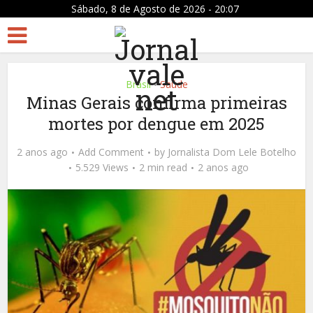
Sábado, 8 de Agosto de 2026 - 20:07
Brasil
Saúde
•
Minas Gerais confirma primeiras
mortes por dengue em 2025
2 anos ago
Add Comment
by
Jornalista Dom Lele Botelho
5.529 Views
2 min read
2 anos ago