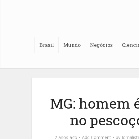
Brasil
Mundo
Negócios
Cienci
MG: homem é
no pescoç
2 anos ago
Add Comment
by
Jornalis