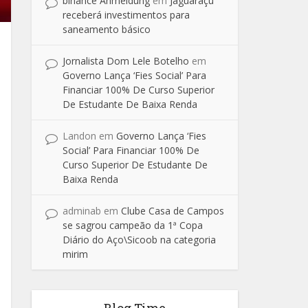
binance Anmeldung
em
Jaguaraçu
receberá investimentos para
saneamento básico
Jornalista Dom Lele Botelho
em
Governo Lança ‘Fies Social’ Para
Financiar 100% De Curso Superior
De Estudante De Baixa Renda
Landon
em
Governo Lança ‘Fies
Social’ Para Financiar 100% De
Curso Superior De Estudante De
Baixa Renda
adminab
em
Clube Casa de Campos
se sagrou campeão da 1ª Copa
Diário do Aço\Sicoob na categoria
mirim