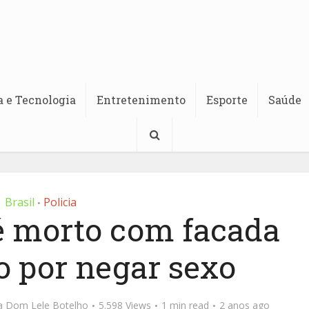
a e Tecnologia
Entretenimento
Esporte
Saúde
Brasil
Policia
•
 morto com facada
o por negar sexo
ta Dom Lele Botelho
5.598 Views
1 min read
2 anos ago