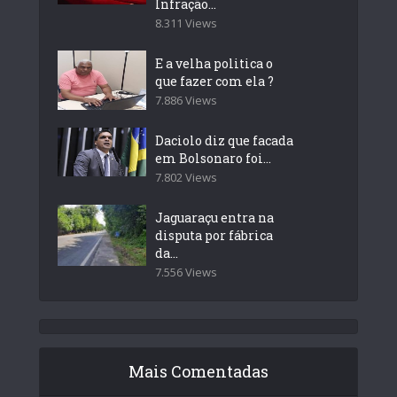
Infração...
8.311 Views
E a velha politica o
que fazer com ela ?
7.886 Views
Daciolo diz que facada
em Bolsonaro foi...
7.802 Views
Jaguaraçu entra na
disputa por fábrica
da...
7.556 Views
Mais Comentadas