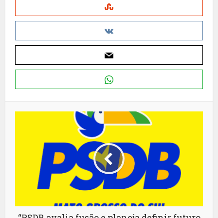
“PSDB avalia fusão e planeja definir futuro