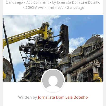
2 anos ago
Add Comment
by
Jornalista Dom Lele Botelho
5.595 Views
1 min read
2 anos ago
Written by
Jornalista Dom Lele Botelho