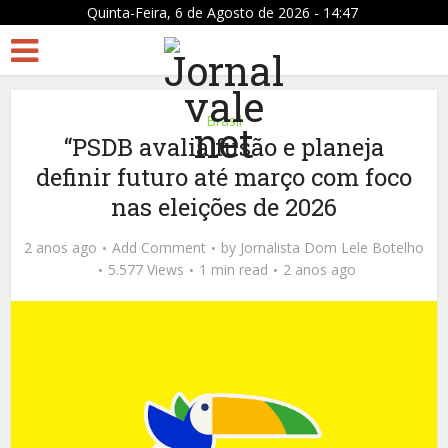
Quinta-Feira, 6 de Agosto de 2026 - 14:47
Brasil
“PSDB avalia fusão e planeja
definir futuro até março com foco
nas eleições de 2026
2 anos ago
Add Comment
by
Jornalista Dom Lele Botelho
5.577 Views
1 min read
2 anos ago