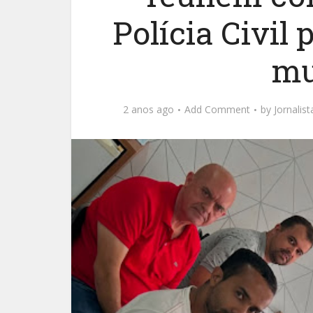
Polícia Civil 
mu
2 anos ago
Add Comment
by
Jornalis