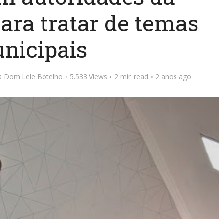
para tratar de temas
nicipais
ta Dom Lele Botelho
5.533 Views
2 min read
2 anos ago