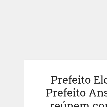
Prefeito El
Prefeito An
reúnem com