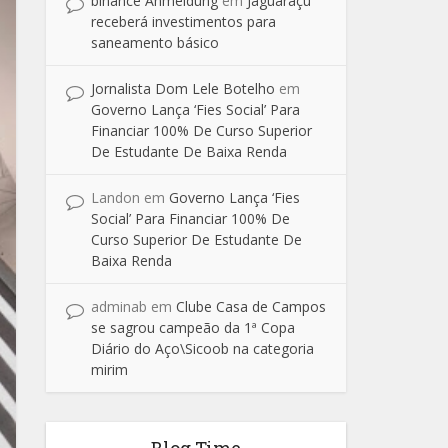
binance Anmeldung
em
Jaguaraçu
receberá investimentos para
saneamento básico
Jornalista Dom Lele Botelho
em
Governo Lança ‘Fies Social’ Para
Financiar 100% De Curso Superior
De Estudante De Baixa Renda
Landon
em
Governo Lança ‘Fies
Social’ Para Financiar 100% De
Curso Superior De Estudante De
Baixa Renda
adminab
em
Clube Casa de Campos
se sagrou campeão da 1ª Copa
Diário do Aço\Sicoob na categoria
mirim