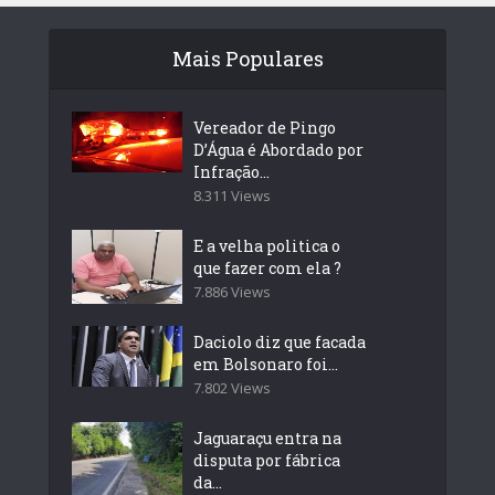
Mais Populares
Vereador de Pingo
D’Água é Abordado por
Infração...
8.311 Views
E a velha politica o
que fazer com ela ?
7.886 Views
Daciolo diz que facada
em Bolsonaro foi...
7.802 Views
Jaguaraçu entra na
disputa por fábrica
da...