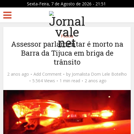
Sexta-Feira, 7 de Agosto de 2026 - 21:51
Policia
Assessor parlamentar é morto na
Barra da Tijuca em briga de
trânsito
2 anos ago
Add Comment
by
Jornalista Dom Lele Botelho
5.564 Views
1 min read
2 anos ago