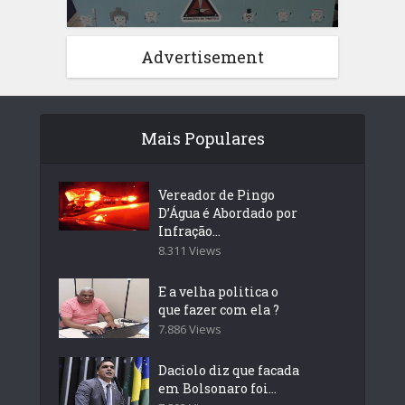
Advertisement
Mais Populares
Vereador de Pingo
D’Água é Abordado por
Infração...
8.311 Views
E a velha politica o
que fazer com ela ?
7.886 Views
Daciolo diz que facada
em Bolsonaro foi...