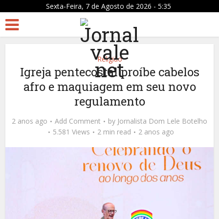
Sexta-Feira, 7 de Agosto de 2026 - 5:35
Religião
Igreja pentecostal proíbe cabelos
afro e maquiagem em seu novo
regulamento
2 anos ago
Add Comment
by
Jornalista Dom Lele Botelho
5.581 Views
2 min read
2 anos ago