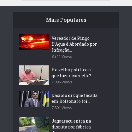
Mais Populares
Vereador de Pingo
D’Água é Abordado por
Infração...
8.311 Views
E a velha politica o
que fazer com ela ?
7.886 Views
Daciolo diz que facada
em Bolsonaro foi...
7.801 Views
Jaguaraçu entra na
disputa por fábrica