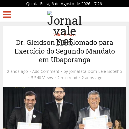
Quinta-Feira, 6 de Agosto de 2026 - 7:26
Vale do Aço
Dr. Gleidson é Diplomado para
Exercício do Segundo Mandato
em Ubaporanga
2 anos ago
Add Comment
by
Jornalista Dom Lele Botelho
5.540 Views
2 min read
2 anos ago