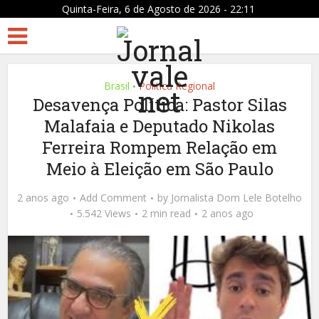
Quinta-Feira, 6 de Agosto de 2026 - 22:11
Brasil
Politica Regional
•
Desavença Política: Pastor Silas
Malafaia e Deputado Nikolas
Ferreira Rompem Relação em
Meio à Eleição em São Paulo
2 anos ago
Add Comment
by
Jornalista Dom Lele Botelho
5.542 Views
2 min read
2 anos ago