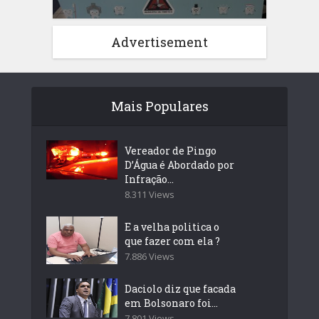
Advertisement
Mais Populares
Vereador de Pingo
D’Água é Abordado por
Infração...
8.311 Views
E a velha politica o
que fazer com ela ?
7.886 Views
Daciolo diz que facada
em Bolsonaro foi...
7.801 Views