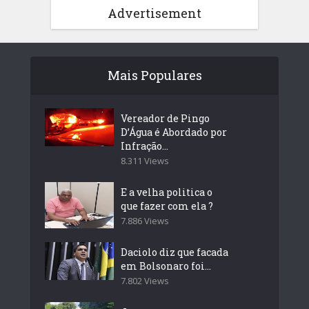
Advertisement
Mais Populares
Vereador de Pingo
D’Água é Abordado por
Infração...
8.311 Views
E a velha politica o
que fazer com ela ?
7.886 Views
Daciolo diz que facada
em Bolsonaro foi...
7.802 Views