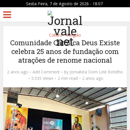
Sexta-Feira, 7 de Agosto de 2026 - 18:07
Cultura
Religião
•
Comunidade Católica Deus Existe
celebra 25 anos de fundação com
atrações de renome nacional
2 anos ago
Add Comment
by
Jornalista Dom Lele Botelho
5.535 Views
2 min read
2 anos ago