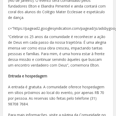
(Rio de Janeiro). O evento será comandado pelos
fundadores Elton e Eliandra Pimentel e ainda contará com
coral dos alunos do Colégio Mater Ecclesiae e espetáculo
de dança.
c="https://pagead2.googlesyndication.com/pagead/js/adsbygoog
“Celebrar os 25 anos da comunidade é reconhecer a ação
de Deus em cada passo da nossa trajetória. É uma alegria
imensa ver como essa obra cresceu, impactando tantas
pessoas e famílias. Para mim, é uma honra estar à frente
dessa missão e continuar servindo àqueles que buscam
um encontro verdadeiro com Deus”, comemora Elton.
Entrada e hospedagem
A entrada é gratuita. A comunidade oferece hospedagem
em sítios próximos ao local do evento, por apenas R$ 70
por pessoa. As reservas são feitas pelo telefone (31)
98708 7684.
Para mais informações, visite a página da Comunidade no