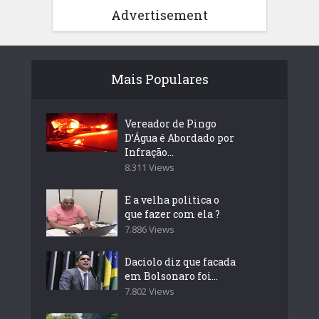
Advertisement
Mais Populares
Vereador de Pingo
D’Água é Abordado por
Infração...
8.311 Views
E a velha politica o
que fazer com ela ?
7.886 Views
Daciolo diz que facada
em Bolsonaro foi...
7.802 Views