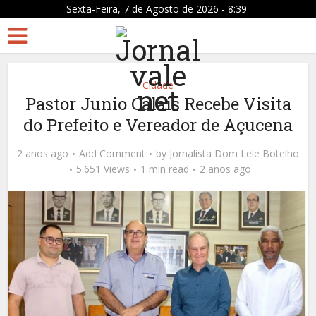
Sexta-Feira, 7 de Agosto de 2026 - 8:39
Cidade
Pastor Junio Calais Recebe Visita
do Prefeito e Vereador de Açucena
2 anos ago
Add Comment
by
Jornalista Dom Lele Botelho
5.651 Views
1 min read
2 anos ago