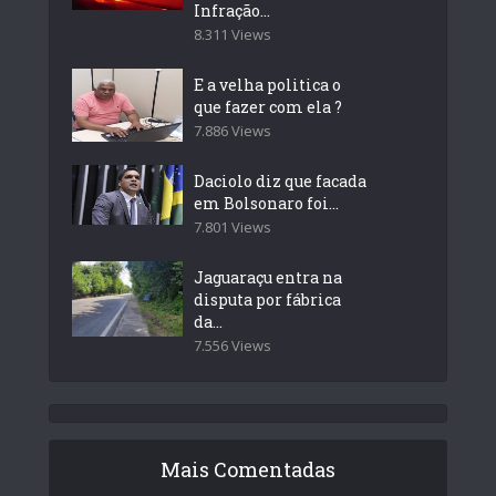
Infração...
8.311 Views
E a velha politica o
que fazer com ela ?
7.886 Views
Daciolo diz que facada
em Bolsonaro foi...
7.801 Views
Jaguaraçu entra na
disputa por fábrica
da...
7.556 Views
Mais Comentadas