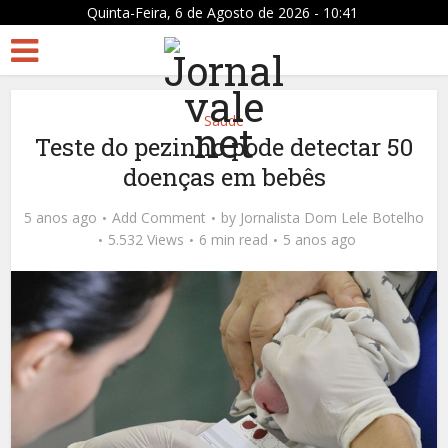
Quinta-Feira, 6 de Agosto de 2026 - 10:41
Saúde
Teste do pezinho pode detectar 50
doenças em bebês
5 anos ago
Add Comment
by
Jornalista Dom Lele Botelho
5.532 Views
6 min read
5 anos ago