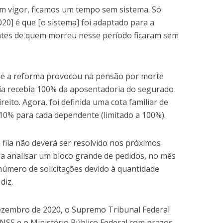
m vigor, ficamos um tempo sem sistema. Só
020] é que [o sistema] foi adaptado para a
tes de quem morreu nesse período ficaram sem
ue a reforma provocou na pensão por morte
ília recebia 100% da aposentadoria do segurado
ireito. Agora, foi definida uma cota familiar de
10% para cada dependente (limitado a 100%).
fila não deverá ser resolvido nos próximos
ga analisar um bloco grande de pedidos, no mês
número de solicitações devido à quantidade
diz.
dezembro de 2020, o Supremo Tribunal Federal
SS e o Ministério Público Federal com prazos