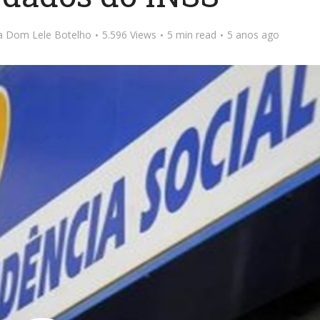
ta Dom Lele Botelho
5.596 Views
5 min read
5 anos ago