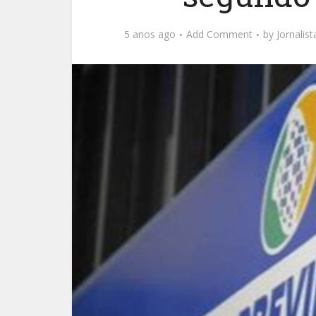
5 anos ago
Add Comment
by
Jornalis