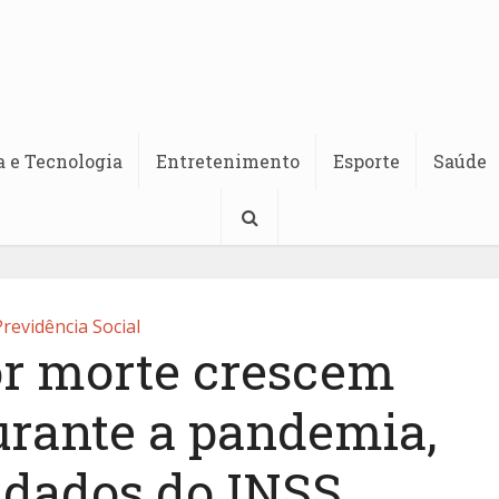
a e Tecnologia
Entretenimento
Esporte
Saúde
revidência Social
r morte crescem
urante a pandemia,
dados do INSS