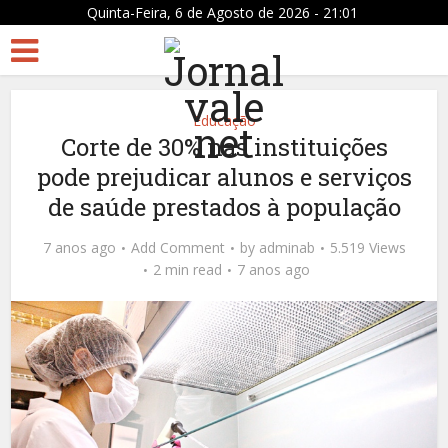
Quinta-Feira, 6 de Agosto de 2026 - 21:01
Educação
Corte de 30% nas instituições
pode prejudicar alunos e serviços
de saúde prestados à população
7 anos ago
Add Comment
by
adminab
5.519 Views
2 min read
7 anos ago