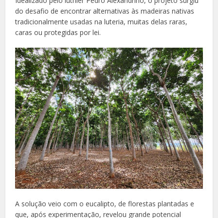
Idealizado pelo luthier Pedro Alexandrino, o projeto surgiu
do desafio de encontrar alternativas às madeiras nativas
tradicionalmente usadas na luteria, muitas delas raras,
caras ou protegidas por lei.
A solução veio com o eucalipto, de florestas plantadas e
que, após experimentação, revelou grande potencial