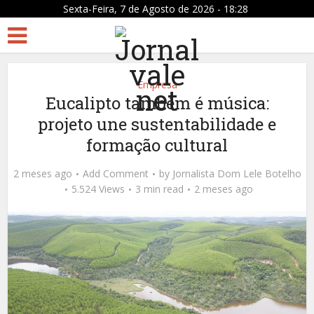
Sexta-Feira, 7 de Agosto de 2026 - 18:28
Empresa
Eucalipto também é música:
projeto une sustentabilidade e
formação cultural
2 meses ago
Add Comment
by
Jornalista Dom Lele Botelho
5.524 Views
3 min read
2 meses ago