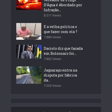
D’Água é Abordado por
Infração...
8.311 Views
E a velha politica o
que fazer com ela ?
7.886 Views
Daciolo diz que facada
em Bolsonaro foi...
7.802 Views
Jaguaraçu entra na
disputa por fábrica
da...
7.556 Views