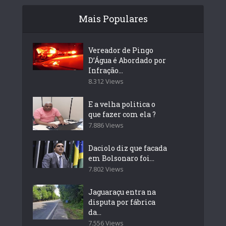
Mais Populares
Vereador de Pingo
D’Água é Abordado por
Infração...
8.312 Views
E a velha politica o
que fazer com ela ?
7.886 Views
Daciolo diz que facada
em Bolsonaro foi...
7.802 Views
Jaguaraçu entra na
disputa por fábrica
da...
7.556 Views