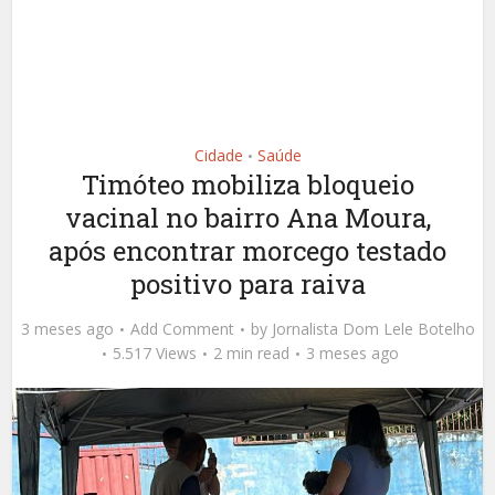
Cidade
Saúde
•
Timóteo mobiliza bloqueio
vacinal no bairro Ana Moura,
após encontrar morcego testado
positivo para raiva
3 meses ago
Add Comment
by
Jornalista Dom Lele Botelho
5.517 Views
2 min read
3 meses ago