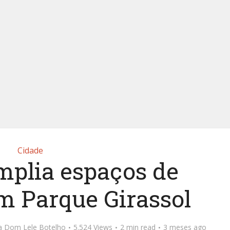
Cidade
mplia espaços de
m Parque Girassol
ta Dom Lele Botelho
5.524 Views
2 min read
3 meses ago