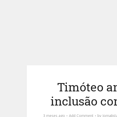
Timóteo a
inclusão co
3 meses ago
Add Comment
by
Jornalis