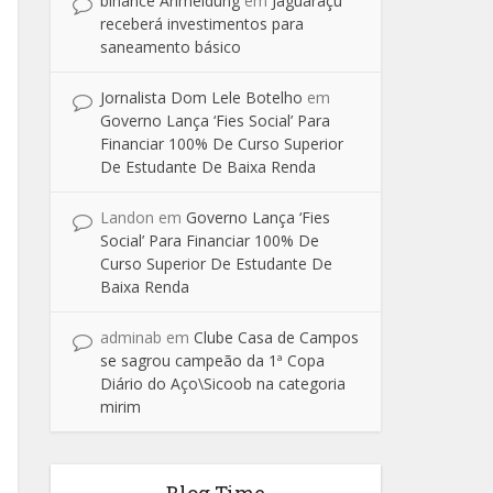
binance Anmeldung
em
Jaguaraçu
receberá investimentos para
saneamento básico
Jornalista Dom Lele Botelho
em
Governo Lança ‘Fies Social’ Para
Financiar 100% De Curso Superior
De Estudante De Baixa Renda
Landon
em
Governo Lança ‘Fies
Social’ Para Financiar 100% De
Curso Superior De Estudante De
Baixa Renda
adminab
em
Clube Casa de Campos
se sagrou campeão da 1ª Copa
Diário do Aço\Sicoob na categoria
mirim