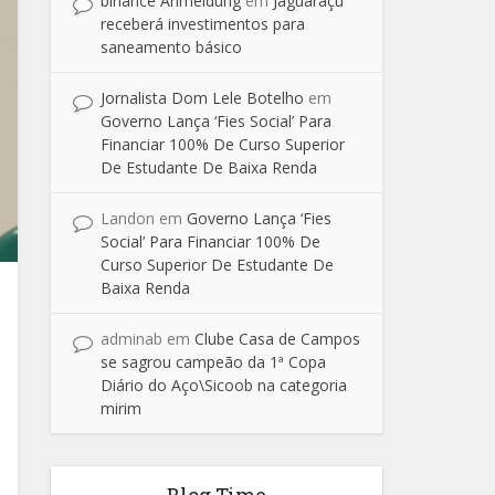
binance Anmeldung
em
Jaguaraçu
receberá investimentos para
saneamento básico
Jornalista Dom Lele Botelho
em
Governo Lança ‘Fies Social’ Para
Financiar 100% De Curso Superior
De Estudante De Baixa Renda
Landon
em
Governo Lança ‘Fies
Social’ Para Financiar 100% De
Curso Superior De Estudante De
Baixa Renda
adminab
em
Clube Casa de Campos
se sagrou campeão da 1ª Copa
Diário do Aço\Sicoob na categoria
mirim