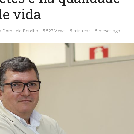
de vida
ta Dom Lele Botelho
5.527 Views
5 min read
5 meses ago