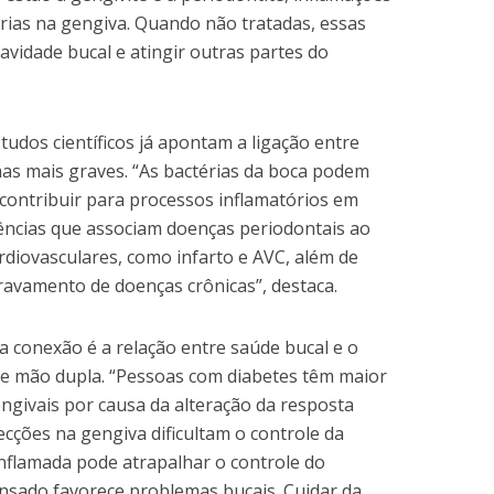
rias na gengiva. Quando não tratadas, essas
avidade bucal e atingir outras partes do
tudos científicos já apontam a ligação entre
as mais graves. “As bactérias da boca podem
contribuir para processos inflamatórios em
dências que associam doenças periodontais ao
diovasculares, como infarto e AVC, além de
ravamento de doenças crônicas”, destaca.
 conexão é a relação entre saúde bucal e o
de mão dupla. “Pessoas com diabetes têm maior
ngivais por causa da alteração da resposta
ecções na gengiva dificultam o controle da
inflamada pode atrapalhar o controle do
nsado favorece problemas bucais. Cuidar da