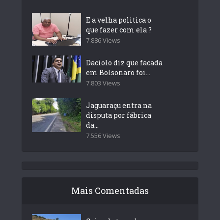
E a velha politica o
que fazer com ela ?
7.886 Views
Daciolo diz que facada
em Bolsonaro foi...
7.803 Views
Jaguaraçu entra na
disputa por fábrica
da...
7.556 Views
Mais Comentadas