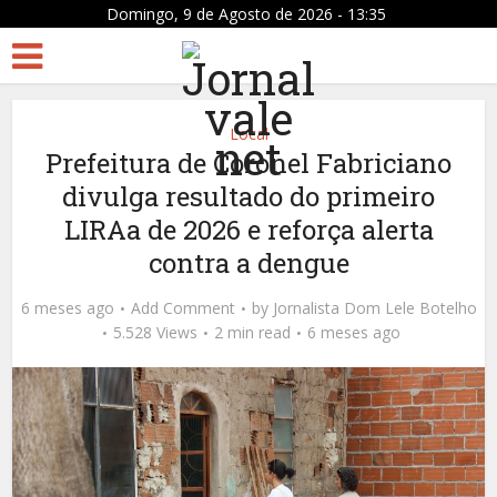
Domingo, 9 de Agosto de 2026 - 13:35
Local
Prefeitura de Coronel Fabriciano
divulga resultado do primeiro
LIRAa de 2026 e reforça alerta
contra a dengue
6 meses ago
Add Comment
by
Jornalista Dom Lele Botelho
5.528 Views
2 min read
6 meses ago