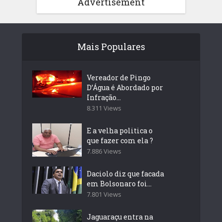
Advertisement
Mais Populares
Vereador de Pingo
D’Água é Abordado por
Infração...
8.311 Views
E a velha politica o
que fazer com ela ?
7.886 Views
Daciolo diz que facada
em Bolsonaro foi...
7.801 Views
Jaguaraçu entra na