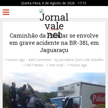
Quinta-Feira, 6 de Agosto de 2026 - 17:15
Cidade
Caminhão da Paladar se envolve
em grave acidente na BR-381, em
Jaguaraçu
7 meses ago
Add Comment
by
Jornalista Dom Lele Botelho
5.607 Views
1 min read
7 meses ago