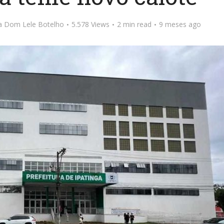
ta Dom Lele Botelho
5.578 Views
2 min read
9 meses ago