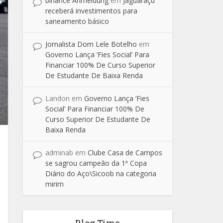
binance Anmeldung
em
Jaguaraçu
receberá investimentos para
saneamento básico
Jornalista Dom Lele Botelho
em
Governo Lança ‘Fies Social’ Para
Financiar 100% De Curso Superior
De Estudante De Baixa Renda
Landon
em
Governo Lança ‘Fies
Social’ Para Financiar 100% De
Curso Superior De Estudante De
Baixa Renda
adminab
em
Clube Casa de Campos
se sagrou campeão da 1ª Copa
Diário do Aço\Sicoob na categoria
mirim