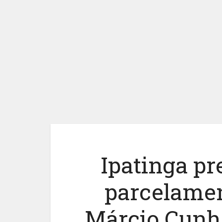
Ipatinga pr
parcelamen
Márcio Cunh